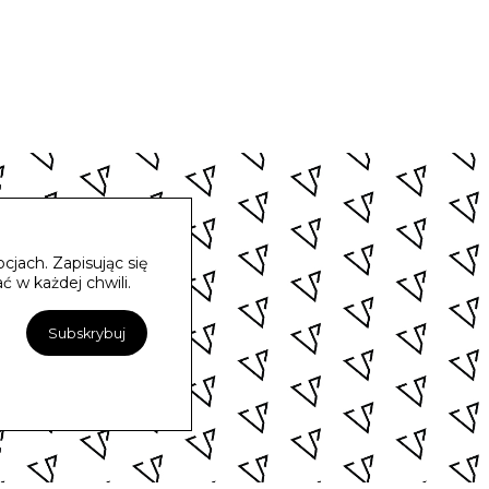
jach. Zapisując się
 w każdej chwili.