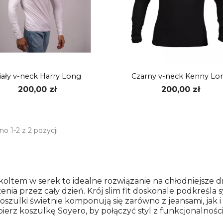
iały v-neck Harry Long
Czarny v-neck Kenny Lo
200,00 zł
200,00 zł
o 1-2 z 2 pozycji
oltem w serek to idealne rozwiązanie na chłodniejsze d
ia przez cały dzień. Krój slim fit doskonale podkreśla sy
zulki świetnie komponują się zarówno z jeansami, jak i
erz koszulkę Soyero, by połączyć styl z funkcjonalności