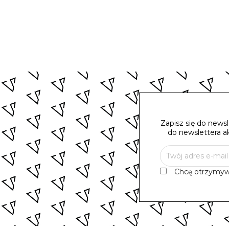
Zapisz się do news
do newslettera a
Chcę otrzymyw