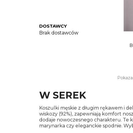
DOSTAWCY
Brak dostawców
B
Pokazan
W SEREK
Koszulki męskie z długim rękawem i dek
wiskozy (92%), zapewniają komfort noszen
dodaje nowoczesnego charakteru. Te kos
marynarka czy eleganckie spodnie. Wybi