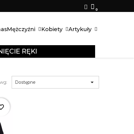
nas
Mężczyźni
Kobiety
Artykuły
IĘCIE RĘKI

 wg:
Dostępne
ite_border