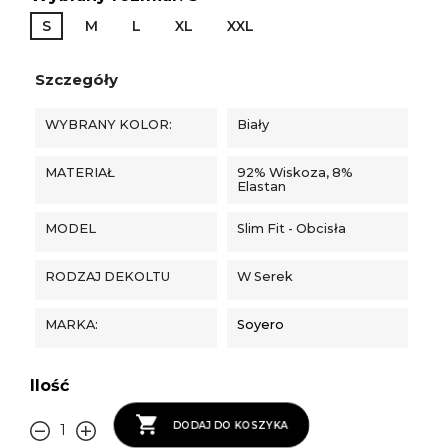
S
M
L
XL
XXL
Szczegóły
WYBRANY KOLOR:
Biały
MATERIAŁ
92% Wiskoza, 8%
Elastan
MODEL
Slim Fit - Obcisła
RODZAJ DEKOLTU
W Serek
MARKA:
Soyero
Ilość

DODAJ DO KOSZYKA
1