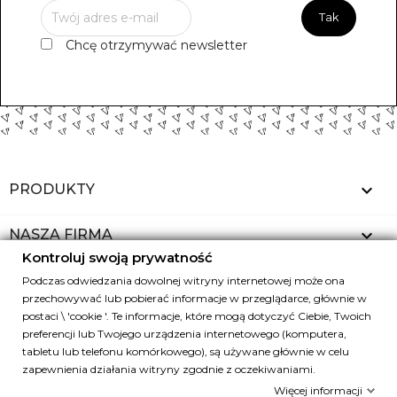
Chcę otrzymywać newsletter

PRODUKTY

NASZA FIRMA
Kontroluj swoją prywatność

TWOJE KONTO
Podczas odwiedzania dowolnej witryny internetowej może ona
przechowywać lub pobierać informacje w przeglądarce, głównie w
postaci \ 'cookie '. Te informacje, które mogą dotyczyć Ciebie, Twoich
keyboard_arrow_down
INFORMACJA O SKLEPIE
preferencji lub Twojego urządzenia internetowego (komputera,
tabletu lub telefonu komórkowego), są używane głównie w celu
zapewnienia działania witryny zgodnie z oczekiwaniami.
Kontroluj swoją prywatność
Więcej informacji